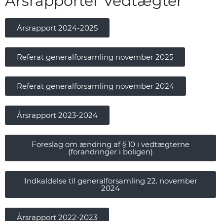
Årsrapporter Vedtægter
Årsrapport 2024-2025
Referat generalforsamling november 2025
Referat generalforsamling november 2024
Årsrapport 2023-2024
Foreslag om ændring af § 10 i vedtægterne
(forandringer i boligen)
Indkaldelse til generalforsamling 22. november
2024
Årsrapport 2022-2023